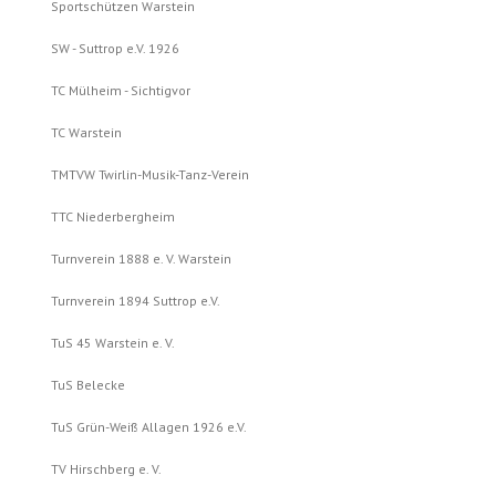
Sportschützen Warstein
SW - Suttrop e.V. 1926
TC Mülheim - Sichtigvor
TC Warstein
TMTVW Twirlin-Musik-Tanz-Verein
TTC Niederbergheim
Turnverein 1888 e. V. Warstein
Turnverein 1894 Suttrop e.V.
TuS 45 Warstein e. V.
TuS Belecke
TuS Grün-Weiß Allagen 1926 e.V.
TV Hirschberg e. V.