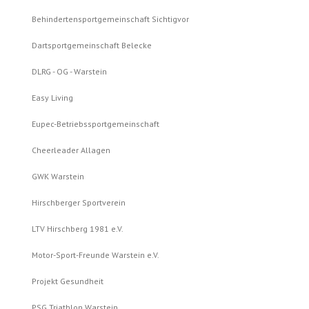
Behindertensportgemeinschaft Sichtigvor
Dartsportgemeinschaft Belecke
DLRG - OG - Warstein
Easy Living
Eupec-Betriebssportgemeinschaft
Cheerleader Allagen
GWK Warstein
Hirschberger Sportverein
LTV Hirschberg 1981 e.V.
Motor-Sport-Freunde Warstein e.V.
Projekt Gesundheit
PSG Triathlon Warstein