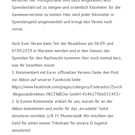
Besucher der Montgolfiade sind dazu eingeladen, aufs
Spendenfahrrad zu steigen und ordentlich Kilometer für die
Gewinnervereine zu leisten. Hier wird jeder Kilometer in
Spendengeld umgewandelt und bringt den Verein nach
vorne.
Auch Euer Verein kann Teil der Roadshow am 06.09. und
07.09.2019 in Warstein werden und in den Genuss der
Spenden für den Nachwuchs kommen. Hier noch einmal kurz,
was Ihr beachten müsst:
1. Kommentiert mit Eurer offiziellen Vereins-Seite den Post
zur Aktion auf unserer Facebook-Seite
https://www.facebook.com/pages/category/Contractor/Zurich
-Regionaldirektion-J%C3%BChe-GmbH-414617966032433/
2. In Eurem Kommentar erklärt Ihr uns, warum Ihr an der
Aktion teilnehmen und wofür Ihr das „erradelte“ Geld
einsetzen möchtet. (z.B. FC Musterstadt: Wir möchten das
Geld für einen neuen Trikotsatz für unsere D-Jugend
einsetzen)