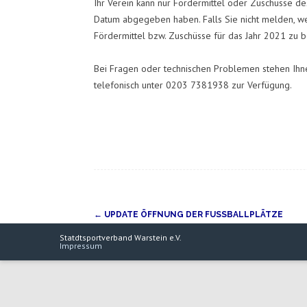
Ihr Verein kann nur Fördermittel oder Zuschüsse 
Datum abgegeben haben. Falls Sie nicht melden, we
Fördermittel bzw. Zuschüsse für das Jahr 2021 zu 
Bei Fragen oder technischen Problemen stehen Ihn
telefonisch unter 0203 7381938 zur Verfügung.
Navigation
←
UPDATE ÖFFNUNG DER FUSSBALLPLÄTZE
(Beiträge)
Statdtsportverband Warstein e.V.
Impressum