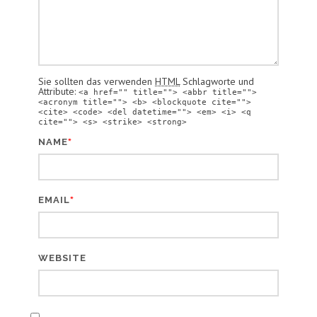
Sie sollten das verwenden
HTML
Schlagworte und
Attribute:
<a href="" title=""> <abbr title="">
<acronym title=""> <b> <blockquote cite="">
<cite> <code> <del datetime=""> <em> <i> <q
cite=""> <s> <strike> <strong>
*
NAME
*
EMAIL
WEBSITE